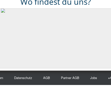
Wo findest du uns?
um
Datenschutz
AGB
Partner AGB
Jobs
+