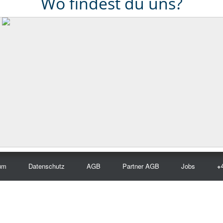
Wo findest du uns?
um
Datenschutz
AGB
Partner AGB
Jobs
+