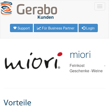
Navig
Kunden
Support
Für Business Partner
Login
miori
Feinkost -
Geschenke -Weine
Vorteile